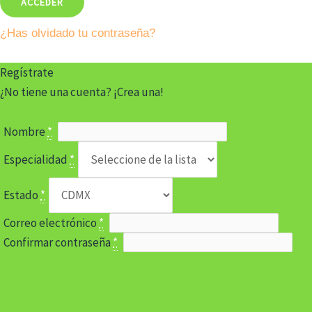
¿Has olvidado tu contraseña?
Regístrate
¿No tiene una cuenta? ¡Crea una!
Registra tu cuenta
Nombre
*
Especialidad
*
Estado
*
Correo electrónico
*
Confirmar contraseña
*