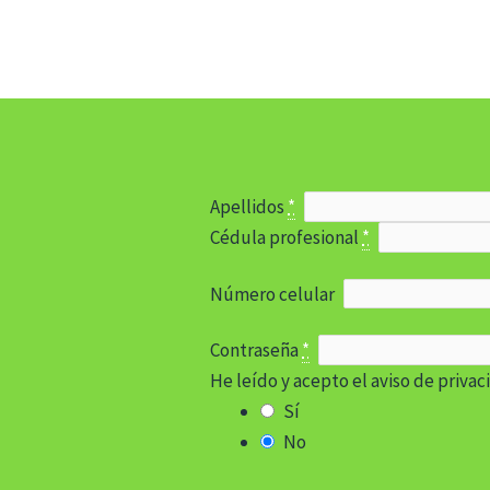
Apellidos
*
Cédula profesional
*
Número celular
Contraseña
*
He leído y acepto el aviso de priva
Sí
No